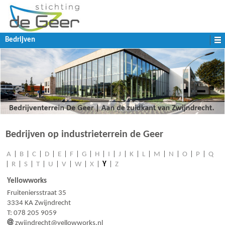
Bedrijven
Bedrijven op industrieterrein de Geer
A
|
B
|
C
|
D
|
E
|
F
|
G
|
H
|
I
|
J
|
K
|
L
|
M
|
N
|
O
|
P
|
Q
|
R
|
S
|
T
|
U
|
V
|
W
|
X
|
Y
|
Z
Yellowworks
Fruiteniersstraat 35
3334 KA Zwijndrecht
T: 078 205 9059
zwijndrecht@yellowworks.nl